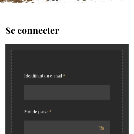
Se connecter
Découvrez notre sélection de
casinos en ligne Trustly
pour
profiter de dépôts et retraits instantanés auprès d’opérateurs
fiables. Consultez notre guide complet afin de comparer les
meilleures plateformes françaises et choisir celle qui
correspond le mieux à vos attentes.
Vous recherchez les
meilleurs casinos en ligne sur mobile
?
Découvrez notre guide complet pour comparer les
Identifiant ou e-mail
*
applications de casino, les bonus disponibles et les jeux les
plus populaires afin de choisir une plateforme fiable et
adaptée à vos préférences.
Vous souhaitez profiter d’une expérience de jeu rapide et
Mot de passe
*
sécurisée ? Découvrez notre guide complet sur le
casino en
ligne paiement instantané
, avec un comparatif des meilleures
plateformes, des méthodes de dépôt et de retrait les plus