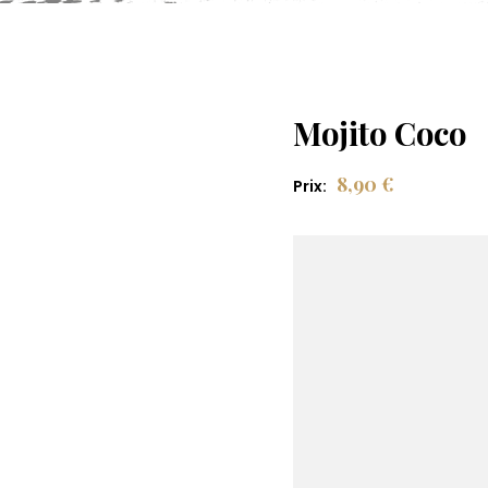
Mojito Coco
8,90
€
Prix: