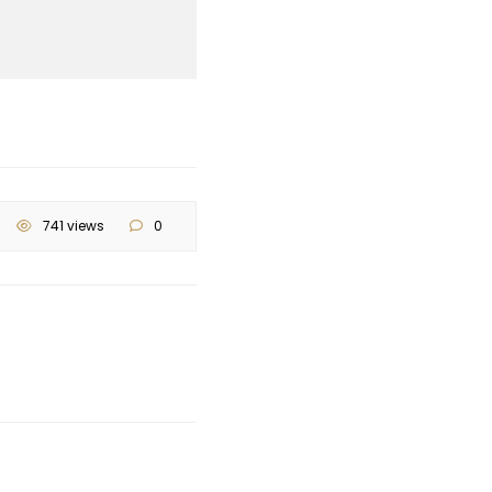
741 views
0
tanés auprès d’opérateurs
 choisir celle qui
r comparer les