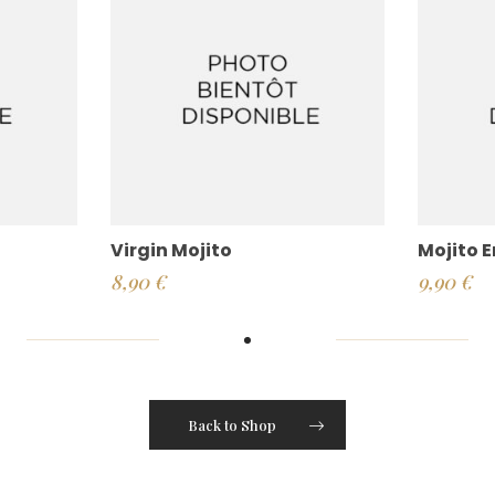
ce portefeuille électronique.
 en ligne qui acceptent Neosurf
aide à identifier les plateformes co
étaille notamment les dépôts, les restrictions de retrait et les princip
t consulter ce guide sur les
casinos en ligne qui acceptent Neosurf 
ionnement réel. Il aborde également les limites de cette méthode, les 
France.
délais de transaction, ce guide consacré au
casino en ligne avec p
bles et les retraits les plus rapides. Il rappelle aussi que la vérifi
Virgin Mojito
Mojito E
influencer le temps de traitement.
8,90
€
9,90
€
ligne et le paiement instantané
présente les solutions considérées c
distinguer un traitement réellement immédiat d’une simple validation ra
 retraits rapides peuvent consulter cette sélection de
casinos en li
iat
. Le guide compare les délais annoncés, les méthodes compatibles
Back to Shop
 retrait.
 en ligne qui acceptent PayPal en France
permet de comparer les pla