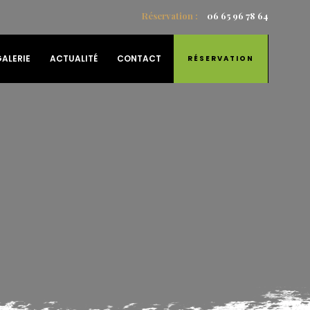
Réservation :
06 65 96 78 64
ALERIE
ACTUALITÉ
CONTACT
RÉSERVATION